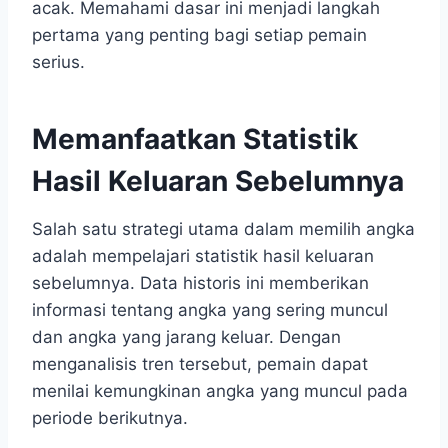
acak. Memahami dasar ini menjadi langkah
pertama yang penting bagi setiap pemain
serius.
Memanfaatkan Statistik
Hasil Keluaran Sebelumnya
Salah satu strategi utama dalam memilih angka
adalah mempelajari statistik hasil keluaran
sebelumnya. Data historis ini memberikan
informasi tentang angka yang sering muncul
dan angka yang jarang keluar. Dengan
menganalisis tren tersebut, pemain dapat
menilai kemungkinan angka yang muncul pada
periode berikutnya.