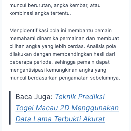
muncul berurutan, angka kembar, atau
kombinasi angka tertentu.
Mengidentifikasi pola ini membantu pemain
memahami dinamika permainan dan membuat
pilihan angka yang lebih cerdas. Analisis pola
dilakukan dengan membandingkan hasil dari
beberapa periode, sehingga pemain dapat
mengantisipasi kemungkinan angka yang
muncul berdasarkan pengamatan sebelumnya.
Baca Juga:
Teknik Prediksi
Togel Macau 2D Menggunakan
Data Lama Terbukti Akurat