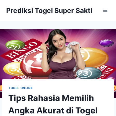
Skip
Prediksi Togel Super Sakti
to
content
TOGEL ONLINE
Tips Rahasia Memilih
Angka Akurat di Togel