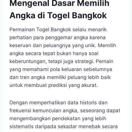
Mengenal Dasar Memilih
Angka di Togel Bangkok
Permainan Togel Bangkok selalu menarik
perhatian para penggemar angka karena
keseruan dan peluangnya yang unik. Memilih
angka secara tepat bukan hanya soal
keberuntungan, tetapi juga strategi. Pemain
yang memahami pola keluaran sebelumnya
dan tren angka memiliki peluang lebih baik
untuk membuat prediksi yang akurat.
Dengan memperhatikan data historis dan
frekuensi kemunculan angka, seseorang dapat
mengembangkan pendekatan yang lebih
sistematis daripada sekadar menebak secara