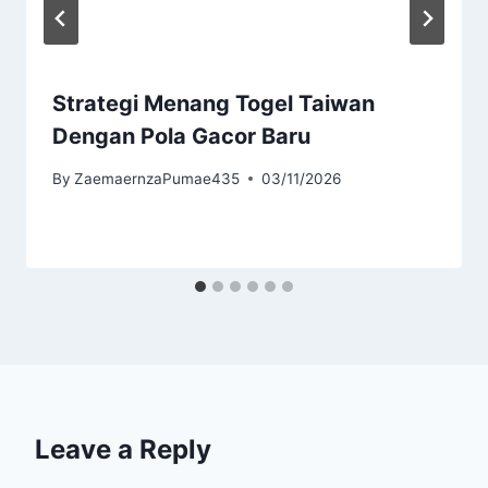
Strategi Menang Togel Taiwan
Dengan Pola Gacor Baru
By
ZaemaernzaPumae435
03/11/2026
Leave a Reply