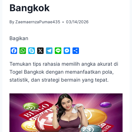
Bangkok
By
ZaemaernzaPumae435
03/14/2026
Bagikan
F
W
S
X
T
L
M
S
a
h
k
e
i
e
h
c
a
y
l
n
s
a
Temukan tips rahasia memilih angka akurat di
e
t
p
e
e
s
r
Togel Bangkok dengan memanfaatkan pola,
b
s
e
g
e
e
statistik, dan strategi bermain yang tepat.
o
A
r
n
o
p
a
g
k
p
m
e
r