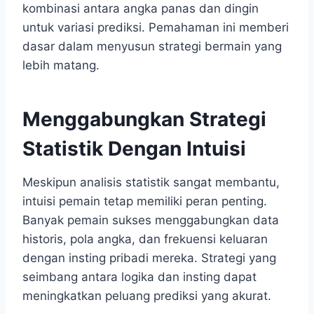
kombinasi antara angka panas dan dingin
untuk variasi prediksi. Pemahaman ini memberi
dasar dalam menyusun strategi bermain yang
lebih matang.
Menggabungkan Strategi
Statistik Dengan Intuisi
Meskipun analisis statistik sangat membantu,
intuisi pemain tetap memiliki peran penting.
Banyak pemain sukses menggabungkan data
historis, pola angka, dan frekuensi keluaran
dengan insting pribadi mereka. Strategi yang
seimbang antara logika dan insting dapat
meningkatkan peluang prediksi yang akurat.