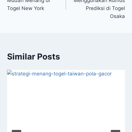
Mudah Menang di
Menggunakan Rumus
Togel New York
Prediksi di Togel
Osaka
Similar Posts