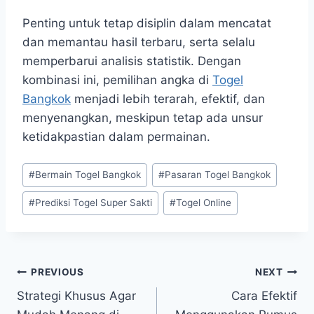
Penting untuk tetap disiplin dalam mencatat
dan memantau hasil terbaru, serta selalu
memperbarui analisis statistik. Dengan
kombinasi ini, pemilihan angka di
Togel
Bangkok
menjadi lebih terarah, efektif, dan
menyenangkan, meskipun tetap ada unsur
ketidakpastian dalam permainan.
Post
#
Bermain Togel Bangkok
#
Pasaran Togel Bangkok
Tags:
#
Prediksi Togel Super Sakti
#
Togel Online
Post
PREVIOUS
NEXT
Strategi Khusus Agar
Cara Efektif
navigation