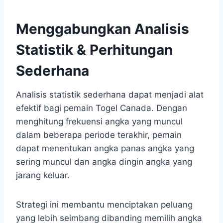
Menggabungkan Analisis
Statistik & Perhitungan
Sederhana
Analisis statistik sederhana dapat menjadi alat
efektif bagi pemain Togel Canada. Dengan
menghitung frekuensi angka yang muncul
dalam beberapa periode terakhir, pemain
dapat menentukan angka panas angka yang
sering muncul dan angka dingin angka yang
jarang keluar.
Strategi ini membantu menciptakan peluang
yang lebih seimbang dibanding memilih angka