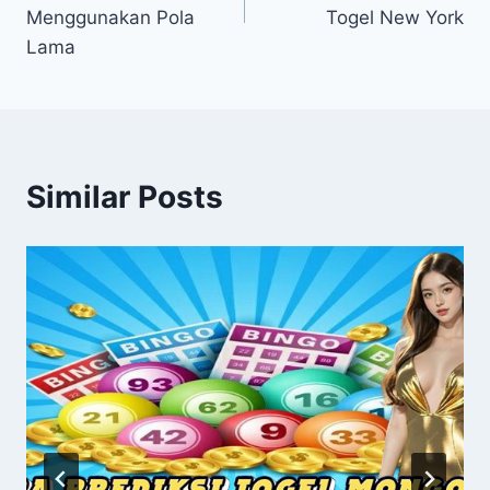
Menggunakan Pola
Togel New York
Lama
Similar Posts