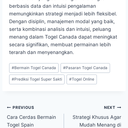
berbasis data dan intuisi pengalaman
memungkinkan strategi menjadi lebih fleksibel.
Dengan disiplin, manajemen modal yang baik,
serta kombinasi analisis dan intuisi, peluang
menang dalam Togel Canada dapat meningkat
secara signifikan, membuat permainan lebih
terarah dan menyenangkan.
Post
#
Bermain Togel Canada
#
Pasaran Togel Canada
Tags:
#
Prediksi Togel Super Sakti
#
Togel Online
Post
PREVIOUS
NEXT
Cara Cerdas Bermain
Strategi Khusus Agar
navigation
Togel Spain
Mudah Menang di