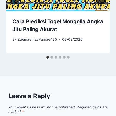
Cara Prediksi Togel Mongolia Angka
Jitu Paling Akurat
By
ZaemaernzaPumae435
03/02/2026
Leave a Reply
Your email address will not be published.
Required fields are
marked
*