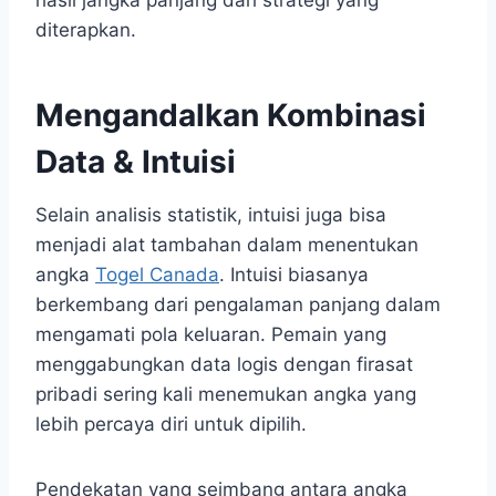
diterapkan.
Mengandalkan Kombinasi
Data & Intuisi
Selain analisis statistik, intuisi juga bisa
menjadi alat tambahan dalam menentukan
angka
Togel Canada
. Intuisi biasanya
berkembang dari pengalaman panjang dalam
mengamati pola keluaran. Pemain yang
menggabungkan data logis dengan firasat
pribadi sering kali menemukan angka yang
lebih percaya diri untuk dipilih.
Pendekatan yang seimbang antara angka