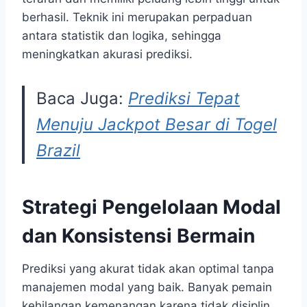
berhasil. Teknik ini merupakan perpaduan
antara statistik dan logika, sehingga
meningkatkan akurasi prediksi.
Baca Juga:
Prediksi Tepat
Menuju Jackpot Besar di Togel
Brazil
Strategi Pengelolaan Modal
dan Konsistensi Bermain
Prediksi yang akurat tidak akan optimal tanpa
manajemen modal yang baik. Banyak pemain
kehilangan kemenangan karena tidak disiplin