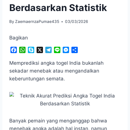
Berdasarkan Statistik
By
ZaemaernzaPumae435
03/03/2026
Bagikan
F
W
S
X
T
L
M
S
a
h
k
e
i
e
h
c
a
y
l
n
s
a
Memprediksi angka togel India bukanlah
e
t
p
e
e
s
r
sekadar menebak atau mengandalkan
b
s
e
g
e
e
keberuntungan semata.
o
A
r
n
o
p
a
g
k
p
m
e
r
Banyak pemain yang menganggap bahwa
menebak angka adalah hal instan, namun