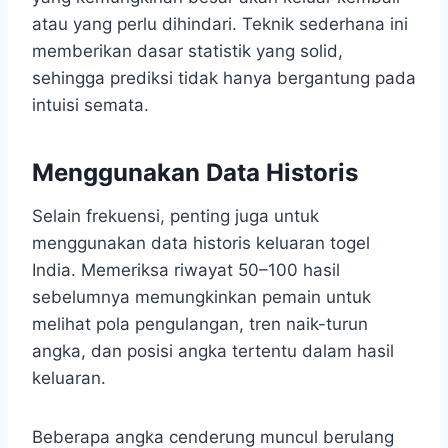
atau yang perlu dihindari. Teknik sederhana ini
memberikan dasar statistik yang solid,
sehingga prediksi tidak hanya bergantung pada
intuisi semata.
Menggunakan Data Historis
Selain frekuensi, penting juga untuk
menggunakan data historis keluaran togel
India. Memeriksa riwayat 50–100 hasil
sebelumnya memungkinkan pemain untuk
melihat pola pengulangan, tren naik-turun
angka, dan posisi angka tertentu dalam hasil
keluaran.
Beberapa angka cenderung muncul berulang