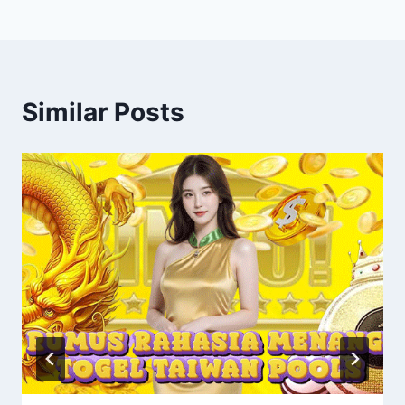
Similar Posts