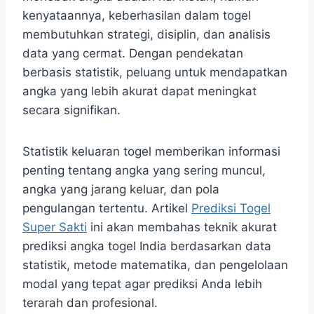
kenyataannya, keberhasilan dalam togel
membutuhkan strategi, disiplin, dan analisis
data yang cermat. Dengan pendekatan
berbasis statistik, peluang untuk mendapatkan
angka yang lebih akurat dapat meningkat
secara signifikan.
Statistik keluaran togel memberikan informasi
penting tentang angka yang sering muncul,
angka yang jarang keluar, dan pola
pengulangan tertentu. Artikel
Prediksi Togel
Super Sakti
ini akan membahas teknik akurat
prediksi angka togel India berdasarkan data
statistik, metode matematika, dan pengelolaan
modal yang tepat agar prediksi Anda lebih
terarah dan profesional.