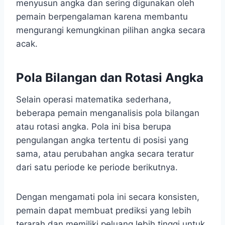
menyusun angka dan sering digunakan oleh
pemain berpengalaman karena membantu
mengurangi kemungkinan pilihan angka secara
acak.
Pola Bilangan dan Rotasi Angka
Selain operasi matematika sederhana,
beberapa pemain menganalisis pola bilangan
atau rotasi angka. Pola ini bisa berupa
pengulangan angka tertentu di posisi yang
sama, atau perubahan angka secara teratur
dari satu periode ke periode berikutnya.
Dengan mengamati pola ini secara konsisten,
pemain dapat membuat prediksi yang lebih
terarah dan memiliki peluang lebih tinggi untuk