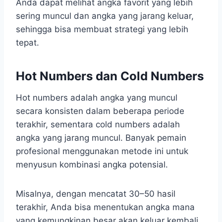
Anda dapat melihat angka favorit yang lebih
sering muncul dan angka yang jarang keluar,
sehingga bisa membuat strategi yang lebih
tepat.
Hot Numbers dan Cold Numbers
Hot numbers adalah angka yang muncul
secara konsisten dalam beberapa periode
terakhir, sementara cold numbers adalah
angka yang jarang muncul. Banyak pemain
profesional menggunakan metode ini untuk
menyusun kombinasi angka potensial.
Misalnya, dengan mencatat 30–50 hasil
terakhir, Anda bisa menentukan angka mana
yang kemungkinan besar akan keluar kembali