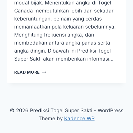
modal bijak. Menentukan angka di Togel
Canada membutuhkan lebih dari sekadar
keberuntungan, pemain yang cerdas
memanfaatkan pola keluaran sebelumnya.
Menghitung frekuensi angka, dan
membedakan antara angka panas serta
angka dingin. Dibawah ini Prediksi Togel
Super Sakti akan memberikan informasi…
TIPS
READ MORE
PALING
EFEKTIF
MENENTUKAN
ANGKA
DI
TOGEL
© 2026 Prediksi Togel Super Sakti - WordPress
CANADA
Theme by
Kadence WP