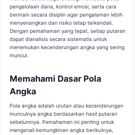
pengelolaan dana, kontrol emosi, serta cara
bermain secara disiplin agar pengalaman lebih
menyenangkan dan risiko tetap terkendali.
Dengan pemahaman yang tepat, setiap putaran
dapat dianalisis secara sistematis untuk
menemukan kecenderungan angka yang sering
muncul.
Memahami Dasar Pola
Angka
Pola angka adalah urutan atau kecenderungan
munculnya angka berdasarkan hasil putaran
sebelumnya. Pemahaman ini penting untuk
mengenali kemungkinan angka berikutnya,