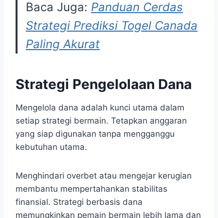
Baca Juga:
Panduan Cerdas
Strategi Prediksi Togel Canada
Paling Akurat
Strategi Pengelolaan Dana
Mengelola dana adalah kunci utama dalam
setiap strategi bermain. Tetapkan anggaran
yang siap digunakan tanpa mengganggu
kebutuhan utama.
Menghindari overbet atau mengejar kerugian
membantu mempertahankan stabilitas
finansial. Strategi berbasis dana
memungkinkan pemain bermain lebih lama dan