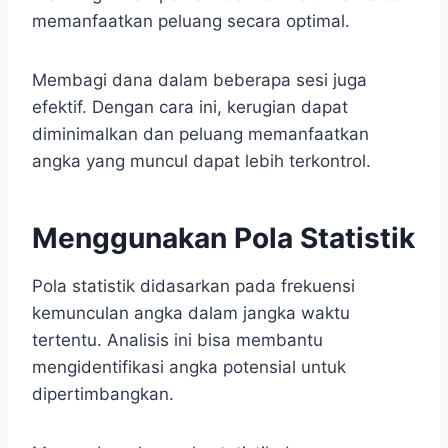
memanfaatkan peluang secara optimal.
Membagi dana dalam beberapa sesi juga
efektif. Dengan cara ini, kerugian dapat
diminimalkan dan peluang memanfaatkan
angka yang muncul dapat lebih terkontrol.
Menggunakan Pola Statistik
Pola statistik didasarkan pada frekuensi
kemunculan angka dalam jangka waktu
tertentu. Analisis ini bisa membantu
mengidentifikasi angka potensial untuk
dipertimbangkan.