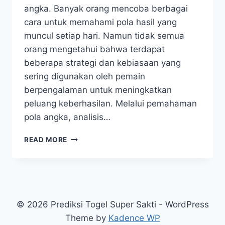
angka. Banyak orang mencoba berbagai
cara untuk memahami pola hasil yang
muncul setiap hari. Namun tidak semua
orang mengetahui bahwa terdapat
beberapa strategi dan kebiasaan yang
sering digunakan oleh pemain
berpengalaman untuk meningkatkan
peluang keberhasilan. Melalui pemahaman
pola angka, analisis…
RAHASIA
READ MORE
TOGEL
VIETNAM
MENANG
BESAR
SETIAP
HARI
© 2026 Prediksi Togel Super Sakti - WordPress
Theme by
Kadence WP