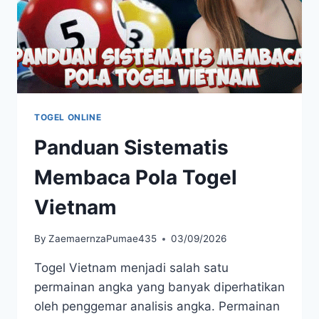
TOGEL ONLINE
Panduan Sistematis
Membaca Pola Togel
Vietnam
By
ZaemaernzaPumae435
03/09/2026
Togel Vietnam menjadi salah satu
permainan angka yang banyak diperhatikan
oleh penggemar analisis angka. Permainan