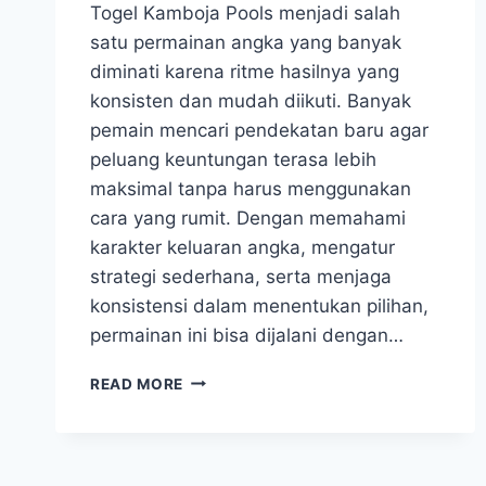
Togel Kamboja Pools menjadi salah
satu permainan angka yang banyak
diminati karena ritme hasilnya yang
konsisten dan mudah diikuti. Banyak
pemain mencari pendekatan baru agar
peluang keuntungan terasa lebih
maksimal tanpa harus menggunakan
cara yang rumit. Dengan memahami
karakter keluaran angka, mengatur
strategi sederhana, serta menjaga
konsistensi dalam menentukan pilihan,
permainan ini bisa dijalani dengan…
PANDUAN
READ MORE
BARU
MAKSIMALKAN
KEUNTUNGAN
BERMAIN