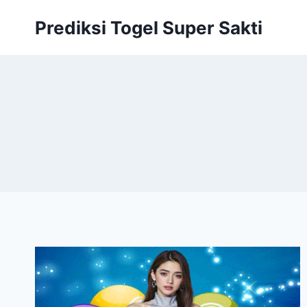
Skip
Prediksi Togel Super Sakti
to
content