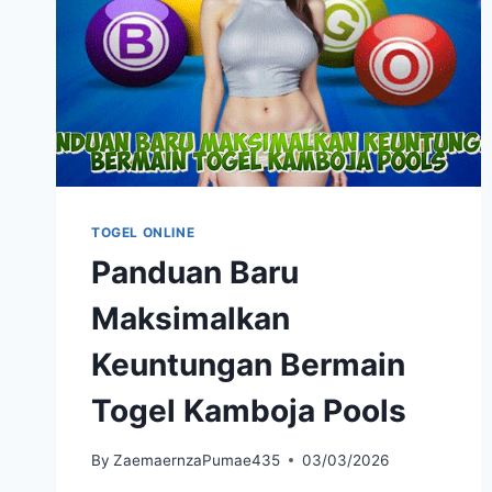
TOGEL ONLINE
Panduan Baru
Maksimalkan
Keuntungan Bermain
Togel Kamboja Pools
By
ZaemaernzaPumae435
03/03/2026