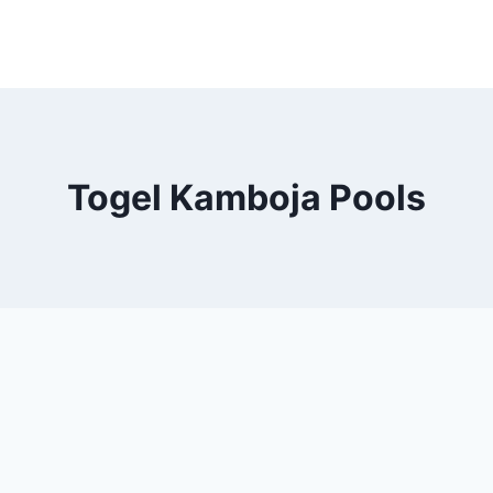
Togel Kamboja Pools