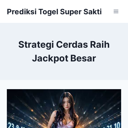
Skip
Prediksi Togel Super Sakti
to
content
Strategi Cerdas Raih
Jackpot Besar