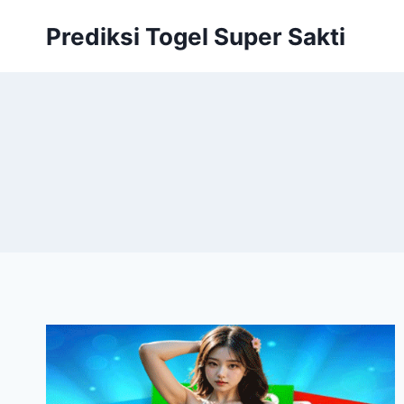
Skip
Prediksi Togel Super Sakti
to
content