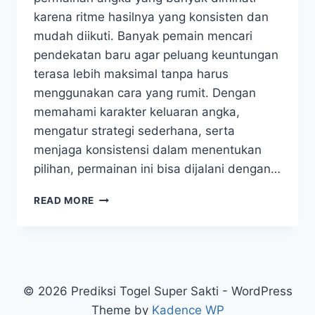
karena ritme hasilnya yang konsisten dan
mudah diikuti. Banyak pemain mencari
pendekatan baru agar peluang keuntungan
terasa lebih maksimal tanpa harus
menggunakan cara yang rumit. Dengan
memahami karakter keluaran angka,
mengatur strategi sederhana, serta
menjaga konsistensi dalam menentukan
pilihan, permainan ini bisa dijalani dengan…
PANDUAN
READ MORE
BARU
MAKSIMALKAN
KEUNTUNGAN
BERMAIN
TOGEL
KAMBOJA
© 2026 Prediksi Togel Super Sakti - WordPress
POOLS
Theme by
Kadence WP